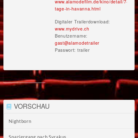
www.alamodefilm.de/kino/detail/7-
tage-in-havanna.html
Digitaler Trailerdownload:
www.mydrive.ch
Benutzername:
gast@alamodetrailer
Passwort: trailer
7 TAGE IN HAVANNA
VORSCHAU
Nightborn
Spaziergang nach Syrakus