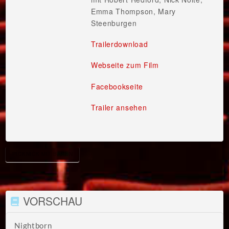
Emma Thompson, Mary
Steenburgen
Trailerdownload
Webseite zum Film
Facebookseite
Trailer ansehen
PICKNICK MIT BÄREN
VORSCHAU
Nightborn