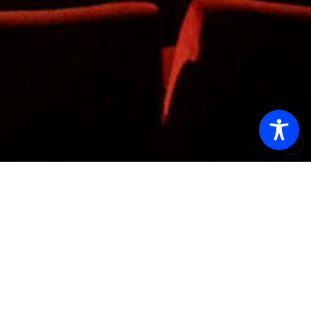
VORSCHAU
Nightborn
Spaziergang nach Syrakus