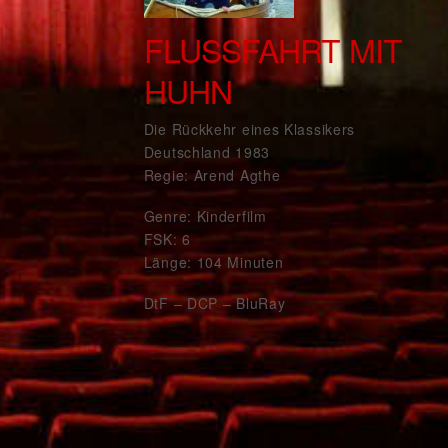
FLUSSFAHRT MIT
HUHN
Die Rückkehr eines Klassikers
Deutschland 1983
Regie: Arend Agthe
Genre: Kinderfilm
FSK: 6
Länge: 104 Minuten
DtF – DCP – BluRay