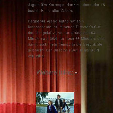
Jugendfilm-Korrespondenz zu einem der 15
besten Filme aller Zeiten.
Regisseur Arend Agthe hat sein
Kinderabenteuer im neuen Director’s Cut
deutlich gekürzt, von ursprünglich 104
Minuten auf jetzt nur noch 86 Minuten, und
damit noch mehr Tempo in die Geschichte
gebracht. Der Director’s Cut ist als DCPl
verfügbar.
Weitere Infos: