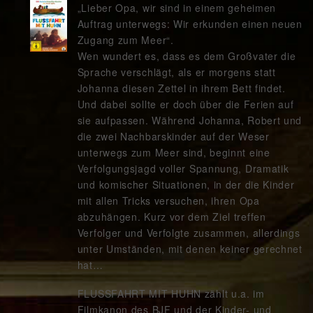
„Lieber Opa, wir sind in einem geheimen
Auftrag unterwegs: Wir erkunden einen neuen
Zugang zum Meer“.
Wen wundert es, dass es dem Großvater die
Sprache verschlägt, als er morgens statt
Johanna diesen Zettel in ihrem Bett findet.
Und dabei sollte er doch über die Ferien auf
sie aufpassen. Während Johanna, Robert und
die zwei Nachbarskinder auf der Weser
unterwegs zum Meer sind, beginnt eine
Verfolgungsjagd voller Spannung, Dramatik
und komischer Situationen, in der die Kinder
mit allen Tricks versuchen, ihren Opa
abzuhängen. Kurz vor dem Ziel treffen
Verfolger und Verfolgte zusammen, allerdings
unter Umständen, mit denen keiner gerechnet
hat…
FLUSSFAHRT MIT HUHN zählt u.a. im
Filmkanon des BJF und der Kinder- und