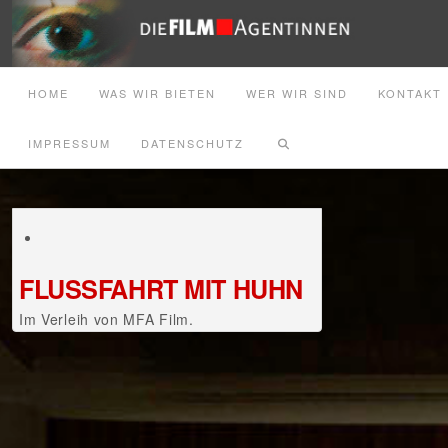
HOME
WAS WIR BIETEN
WER WIR SIND
KONTAKT
IMPRESSUM
DATENSCHUTZ
FLUSSFAHRT MIT HUHN
Im Verleih von MFA Film.