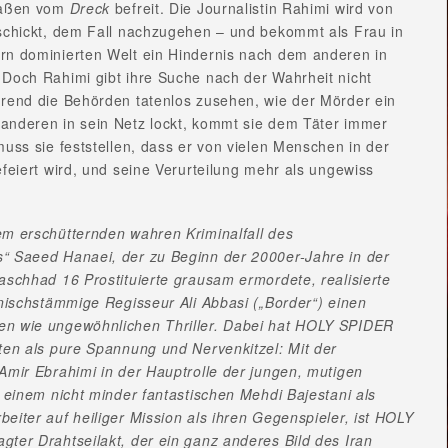
raßen vom
Dreck
befreit. Die Journalistin Rahimi wird von
eschickt, dem Fall nachzugehen – und bekommt als Frau in
rn dominierten Welt ein Hindernis nach dem anderen in
Doch Rahimi gibt ihre Suche nach der Wahrheit nicht
hrend die Behörden tatenlos zusehen, wie der Mörder ein
anderen in sein Netz lockt, kommt sie dem Täter immer
muss sie feststellen, dass er von vielen Menschen in der
efeiert wird, und seine Verurteilung mehr als ungewiss
em erschütternden wahren Kriminalfall des
“ Saeed Hanaei, der zu Beginn der 2000er-Jahre in der
aschhad 16 Prostituierte grausam ermordete, realisierte
anischstämmige Regisseur Ali Abbasi („Border“) einen
n wie ungewöhnlichen Thriller. Dabei hat HOLY SPIDER
ten als pure Spannung und Nervenkitzel: Mit der
Amir Ebrahimi in der Hauptrolle der jungen, mutigen
d einem nicht minder fantastischen Mehdi Bajestani als
eiter auf heiliger Mission als ihren Gegenspieler, ist HOLY
ter Drahtseilakt, der ein ganz anderes Bild des Iran