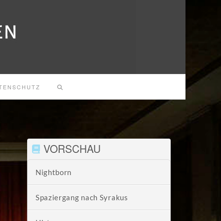
TENSCHUTZ
VORSCHAU
Nightborn
Spaziergang nach Syrakus