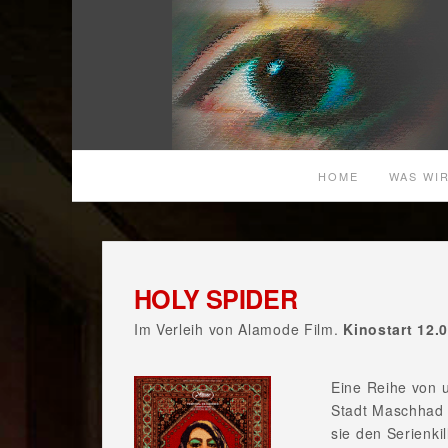
HOME
WAS WIR
HOLY SPIDER
Im Verleih von Alamode Film.
Kinostart 12.
Eine Reihe von u
Stadt Maschhad 
sie den Serienkil