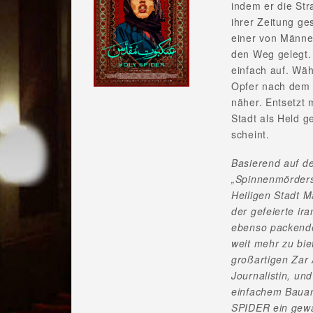
indem er die St
ihrer Zeitung g
einer von Männe
den Weg gelegt. 
einfach auf. Wä
Opfer nach dem 
näher. Entsetzt 
Stadt als Held g
scheint.
Basierend auf d
„Spinnenmörders
Heiligen Stadt M
der gefeierte ir
ebenso packende
weit mehr zu bie
großartigen Zar 
Journalistin, un
einfachem Bauarb
SPIDER ein gewag