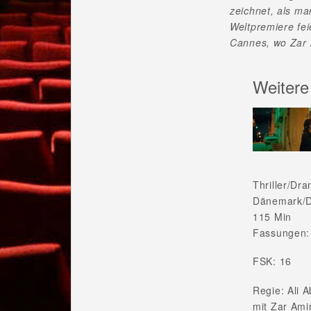
zeichnet, als m
Weltpremiere fei
Cannes, wo Zar 
Weitere
Thriller/Dr
Dänemark/D
115 Min
Fassungen:
FSK: 16
Regie: Ali 
mit Zar Ami