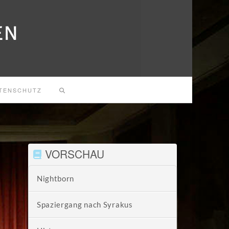
TENSCHUTZ
VORSCHAU
Nightborn
Spaziergang nach Syrakus