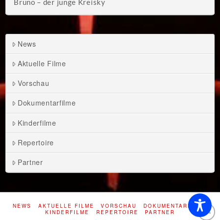
Bruno – der junge Kreisky
News
Aktuelle Filme
Vorschau
Dokumentarfilme
Kinderfilme
Repertoire
Partner
NEWS
AKTUELLE FILME
VORSCHAU
DOKUMENTARFILME
KINDERFILME
REPERTOIRE
PARTNER