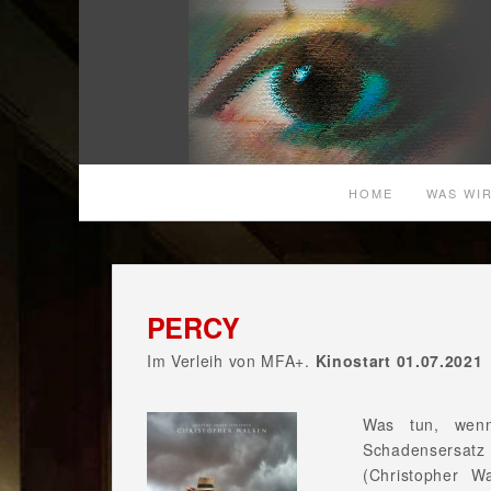
HOME
WAS WIR
PERCY
Im Verleih von MFA+.
Kinostart 01.07.2021
Was tun, wenn
Schadensersatz
(Christopher W