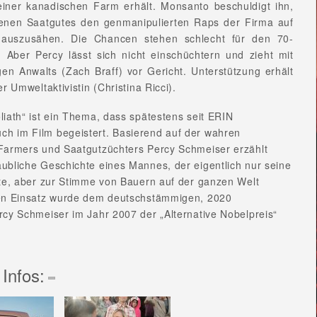
iner kanadischen Farm erhält. Monsanto beschuldigt ihn,
genen Saatgutes den genmanipulierten Raps der Firma auf
 auszusähen. Die Chancen stehen schlecht für den 70-
. Aber Percy lässt sich nicht einschüchtern und zieht mit
igen Anwalts (Zach Braff) vor Gericht. Unterstützung erhält
r Umweltaktivistin (Christina Ricci).
iath“ ist ein Thema, dass spätestens seit ERIN
 im Film begeistert. Basierend auf der wahren
Farmers und Saatgutzüchters Percy Schmeiser erzählt
ubliche Geschichte eines Mannes, der eigentlich nur seine
lte, aber zur Stimme von Bauern auf der ganzen Welt
en Einsatz wurde dem deutschstämmigen, 2020
cy Schmeiser im Jahr 2007 der „Alternative Nobelpreis“
 Infos: