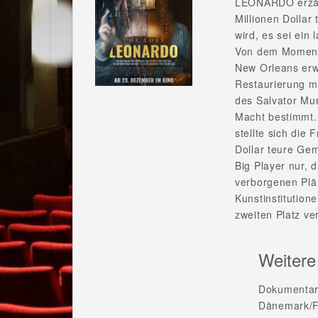
LEONARDO erzähl
Millionen Dolla
wird, es sei ein
Von dem Moment 
New Orleans er
Restaurierung me
des Salvator Mu
Macht bestimmt.
stellte sich die 
Dollar teure Ge
Big Player nur, d
verborgenen Plä
Kunstinstitution
zweiten Platz ve
Weitere
Dokumentar
Dänemark/F