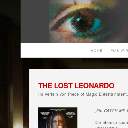
HOME
WAS WIR
THE LOST LEONARDO
Im Verleih von Piece of Magic Entertainment
„Ein CATCH ME I
Die ebenso spa