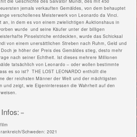
t die Geschichte des Salvator Mundi, des mit 450
r teuersten jemals verkauften Gemäldes, von dem behauptet
 lange verschollenes Meisterwerk von Leonardo da Vinci.
an, in dem es von einem zwielichtigen Auktionshaus in
worben wurde
und seine Käufer unter der billigen
isterhafte Pinselstriche entdeckten, wurde das Schicksal
ndi von einem unersättlichen Streben nach Ruhm, Geld und
 Doch je höher der Preis des Gemäldes stieg, desto mehr
Frage nach seiner Echtheit. Ist dieses mehrere Millionen
mälde tatsächlich von Leonardo – oder wollen bestimmte
ass es so ist?
THE LOST LEONARDO enthüllt die
ne der reichsten Männer der Welt und der mächtigsten
en und zeigt, wie Eigeninteressen die Wahrheit auf den
rweisen.
 Infos:
film
rankreich/Schweden: 2021