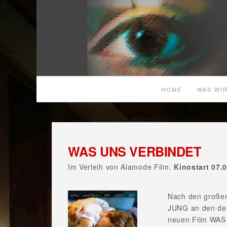
HOME
WAS WIR
WAS UNS VERBINDET
Im Verleih von Alamode Film.
Kinostart 07.
Nach den große
JUNG an den deu
neuen Film WAS