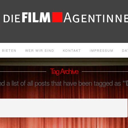
 BIETEN
WER WIR SIND
KONTAKT
IMPRESSUM
DA
Tag Archive
ind a list of all posts that have been tagged as
“