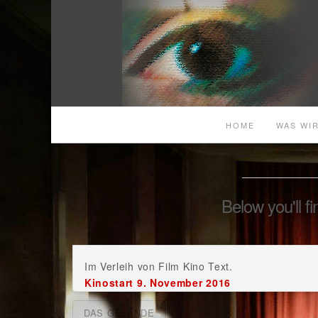
HOME
WAS WIR
Below you'll f
Im Verleih von Film Kino Text.
Kinostart 9. November 2016
DAS GELÄNDE