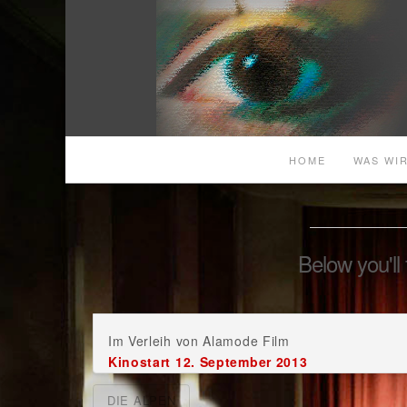
HOME
WAS WIR
Below you'll 
Im Verleih von Alamode Film
Kinostart 12. September 2013
DIE ALPEN