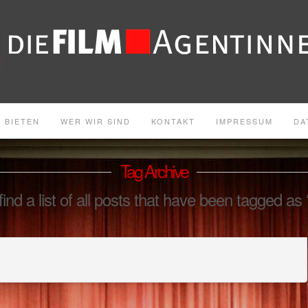
 BIETEN
WER WIR SIND
KONTAKT
IMPRESSUM
DA
Tag Archive
find a list of all posts that have been tagged as