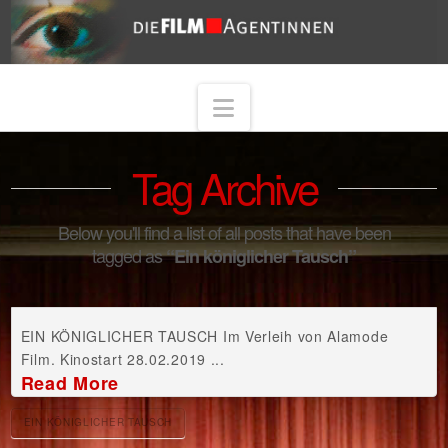
Navigation
Tag Archive
Below you'll find a list of all posts that have been
tagged as
“Ein königlicher Tausch”
EIN KÖNIGLICHER TAUSCH Im Verleih von Alamode
Film. Kinostart 28.02.2019 ...
Read More
EIN KÖNIGLICHER TAUSCH