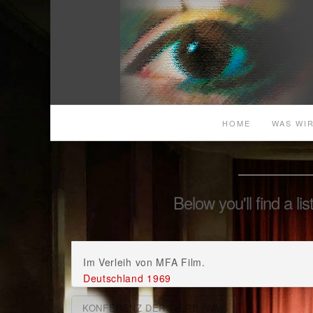
HOME
WAS WIR
Below you'll find a li
Im Verleih von MFA Film.
Deutschland 1969
KONFERENZ DER TIERE (WA)