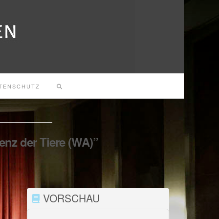
TENSCHUTZ
enz der Tiere (WA)”
VORSCHAU