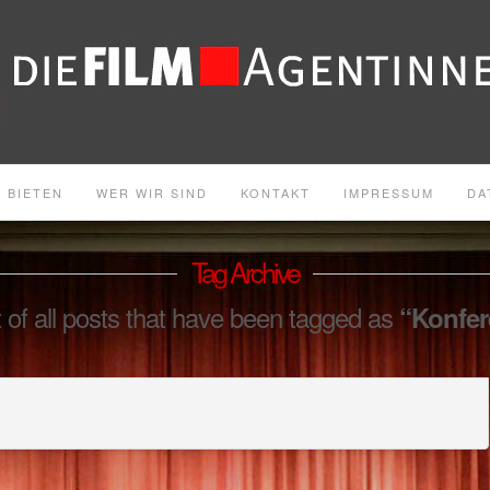
 BIETEN
WER WIR SIND
KONTAKT
IMPRESSUM
DA
Tag Archive
st of all posts that have been tagged as
“Konfer