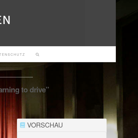
TENSCHUTZ
arning to drive”
VORSCHAU