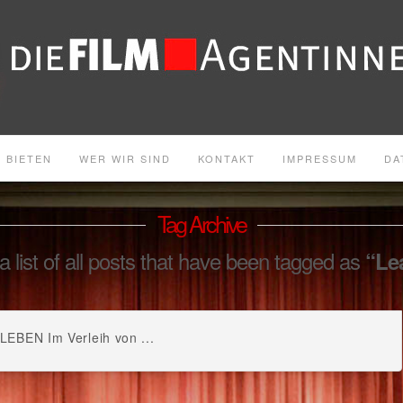
 BIETEN
WER WIR SIND
KONTAKT
IMPRESSUM
DA
Tag Archive
 a list of all posts that have been tagged as
“Le
EN Im Verleih von ...