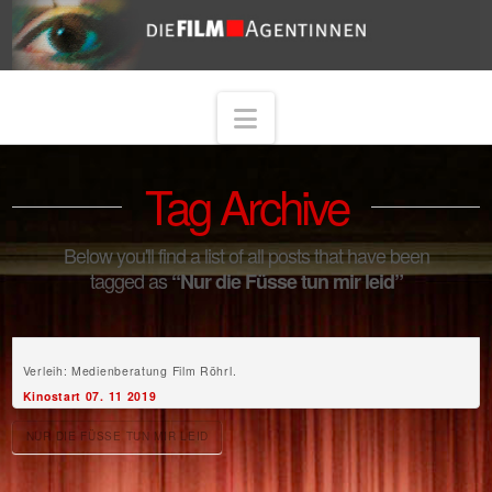
Navigation
Tag Archive
Below you'll find a list of all posts that have been
tagged as
“Nur die Füsse tun mir leid”
Verleih: Medienberatung Film Röhrl.
Kinostart 07. 11 2019
NUR DIE FÜSSE TUN MIR LEID