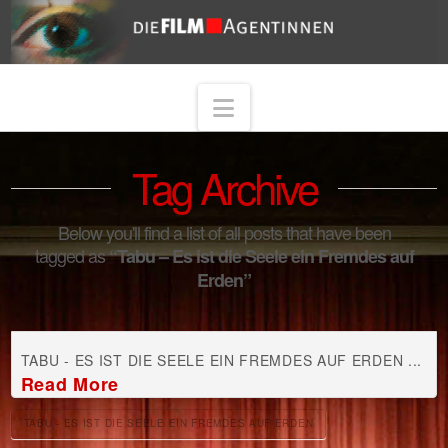
Navigation
Tag Archive
Below you'll find a list of all posts that have been
tagged as
“Tabu – Es ist die Seele ein Fremdes auf
Erden”
TABU - ES IST DIE SEELE EIN FREMDES AUF ERDEN ...
Read More
TABU - ES IST DIE SEELE EIN FREMDES AUF ERDEN