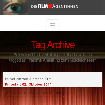
Navigation
Tag Archive
Below you'll find a list of all posts that have been
tagged as
“Yaloms Anleitung zum Glücklichsein”
Im Verleih von Alamode Film
Kinostart 02. Oktober 2014
YALOMS ANLEITUNG ZUM GLÜCKLICHSEIN