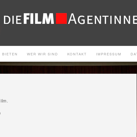
 BIETEN
WER WIR SIND
KONTAKT
IMPRESSUM
DA
ilm.
9