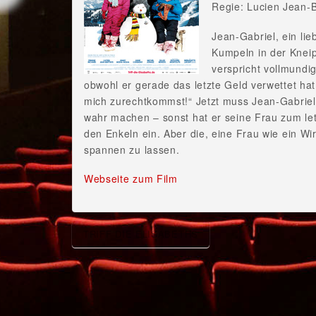
Regie: Lucien Jean-B
Jean-Gabriel, ein lie
Kumpeln in der Kneip
verspricht vollmundi
obwohl er gerade das letzte Geld verwettet hat
mich zurechtkommst!“ Jetzt muss Jean-Gabriel 
wahr machen – sonst hat er seine Frau zum let
den Enkeln ein. Aber die, eine Frau wie ein Wi
spannen zu lassen.
Webseite zum Film
TRIFF DIE ELISABETHS