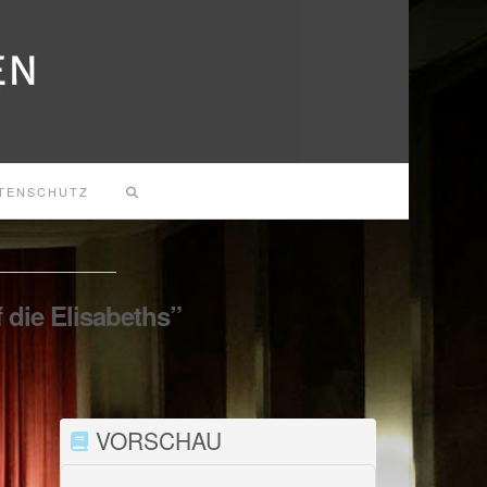
TENSCHUTZ
f die Elisabeths”
VORSCHAU