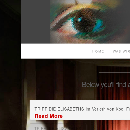
HOME
WAS WIR
Below you'll find 
TRIFF DIE ELISABETHS Im Verleih von Kool Film
Read More
TRIFF DIE ELISABETHS