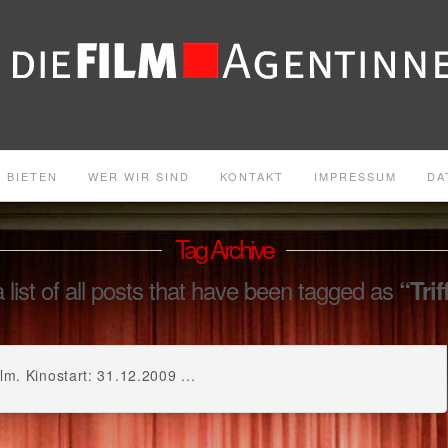
 BIETEN
WER WIR SIND
KONTAKT
IMPRESSUM
DA
Tag Archive
a list of all posts that have been tagged as
“Trif
. Kinostart: 31.12.2009 ...