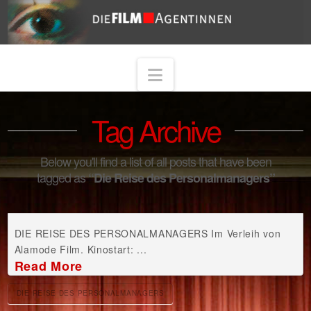
Navigation
Tag Archive
Below you'll find a list of all posts that have been
tagged as
“Die Reise des Personalmanagers”
DIE REISE DES PERSONALMANAGERS Im Verleih von
Alamode Film. Kinostart: ...
Read More
DIE REISE DES PERSONALMANAGERS